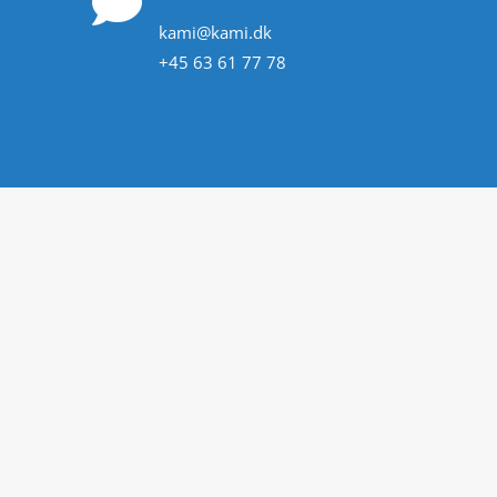

kami@kami.dk
+45 63 61 77 78