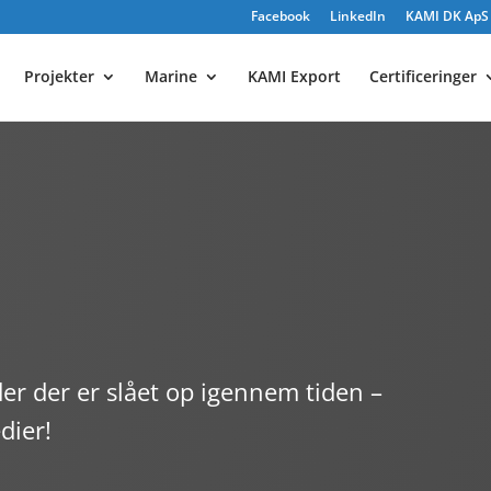
Facebook
LinkedIn
KAMI DK ApS e
Projekter
Marine
KAMI Export
Certificeringer
er der er slået op igennem tiden –
dier!