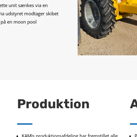
tte unit sænkes via en
ia udstyret modtager skibet
 på en moon pool
Produktion
A
KAMIs produktionsafdeling har fremstillet alle
P