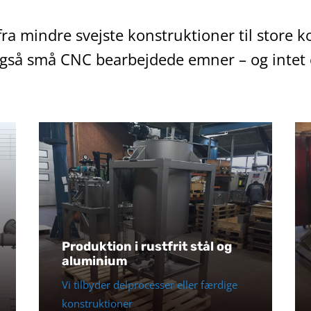
 fra mindre svejste konstruktioner til store 
også små CNC bearbejdede emner – og intet 
Produktion i rustfrit stål og
aluminium
Vi tilbyder delprocesser eller færdige
konstruktioner