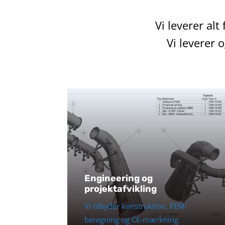
Vi leverer alt
Vi leverer 
Engineering og
projektafvikling
Vi tilbyder konstruktion, FEM-
beregning og CE-mærkning