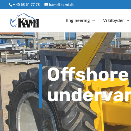
+ 45 63 61 77 78
kami@kami.dk
Engineering
Vi tilbyder
Offshore
underva