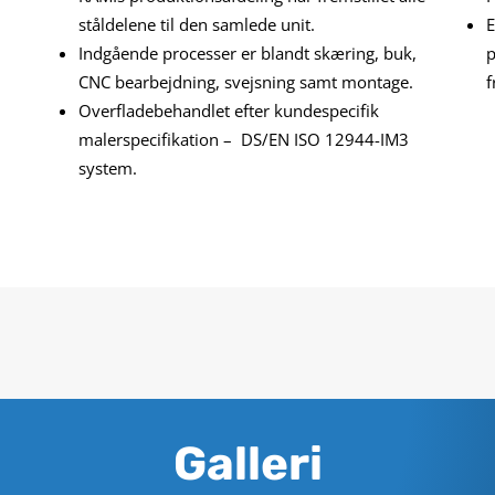
ståldelene til den samlede unit.
E
Indgående processer er blandt skæring, buk,
p
CNC bearbejdning, svejsning samt montage.
f
Overfladebehandlet efter kundespecifik
malerspecifikation – DS/EN ISO 12944-IM3
system.
Galleri