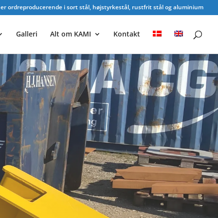
r ordreproducerende i sort stål, højstyrkestål, rustfrit stål og aluminium
Galleri
Alt om KAMI
Kontakt