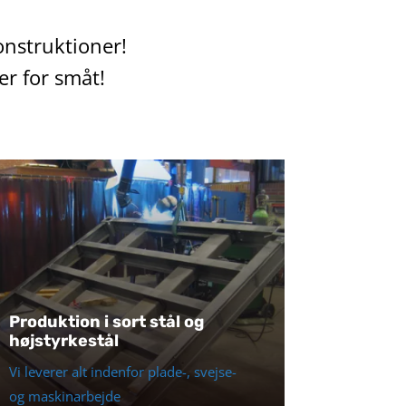
konstruktioner!
er for småt!
Produktion i sort stål og
højstyrkestål
Vi leverer alt indenfor plade-, svejse-
og maskinarbejde