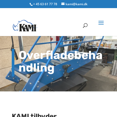
+ 45 63 61 77 78
kami@kami.dk
Overfladebeha
ndling
KAMI tilbyder