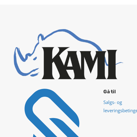

Gå til
Salgs- og
leveringsbeting