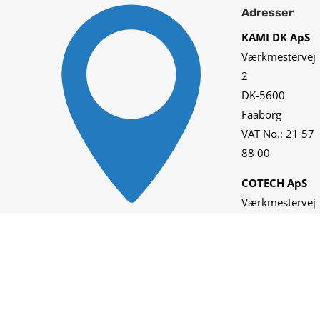

Adresser
KAMI DK ApS
Værkmestervej
2
DK-5600
Faaborg
VAT No.: 21 57
88 00
COTECH ApS
Værkmestervej
2
DK-5600
Faaborg
VAT No.: 28 96
25 33