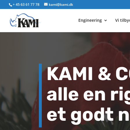
+ 45 63 61 77 78
kami@kami.dk
Engineering
Vi tilb
KAMI & 
alle en ri
et godt n