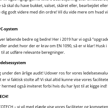
å skal du have bukket, valset, skåret eller, bearbejdet elle
lpe dig godt videre med din ordre! Vil du vide mere om hvad vi
FPC-system
ver løbende bedre og bedre! Her i 2019 har vi også ”opgrade
ller andet hvor der er krav om EN 1090, så er vi klar! Husk i ø
de til at udføre relevante beregninger.
ledelsessystem
g under den årlige audit! Udover ros for vores ledelsesevalue
er vi faktisk stolte af! Vi skal altid kunne vise vores facilit
 hermed også inviteret forbi hvis du har lyst til at kigge ind!
TECH!
TECH – vi vil med glæde vise vores faciliteter og kompetenc