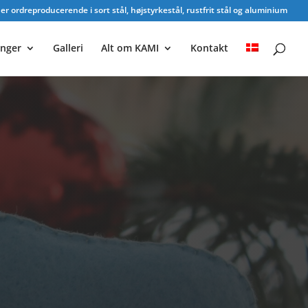
r ordreproducerende i sort stål, højstyrkestål, rustfrit stål og aluminium
inger
Galleri
Alt om KAMI
Kontakt