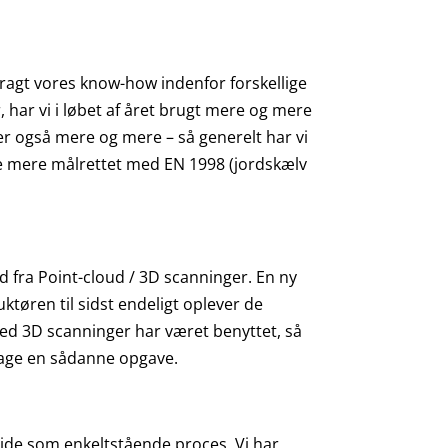
agt vores know-how indenfor forskellige
har vi i løbet af året brugt mere og mere
er også mere og mere – så generelt har vi
e mere målrettet med EN 1998 (jordskælv
d fra Point-cloud / 3D scanninger. En ny
tøren til sidst endeligt oplever de
n med 3D scanninger har været benyttet, så
retage en sådanne opgave.
bejde som enkeltstående proces. Vi har