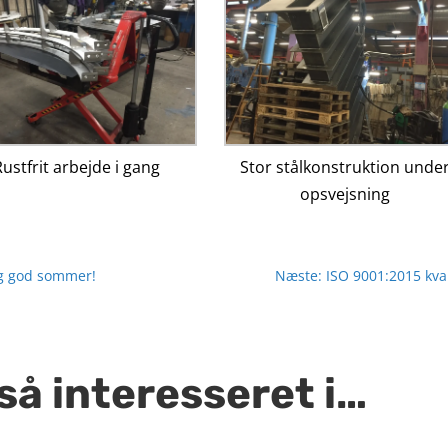
ustfrit arbejde i gang
Stor stålkonstruktion unde
opsvejsning
ig god sommer!
Næste: ISO 9001:2015 kvali
så interesseret i…