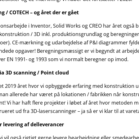
g / COTECH – og året der er gået
sarbejde i Inventor, Solid Works og CREO har året også br
onstruktion / 3D inkl. produktionsgrundlag og beregninger, 
deoer). CE-mærkning og udarbejdelse af P&I diagrammer fyld
andede opgaver! Beregningsmæssigt er vi begyndt at arbejd
dover EN 1991- og 1993 som vi normalt beregner op imod.
ia 3D scanning / Point cloud
et 2019 året hvor vi opbyggede erfaring med konstruktion u
n allerede har været på lokationen / fabrikken når konstruk
sant! Vi har haft flere projekter i løbet af året hvor metode
rueret ud fra 3D-laserscanninger – ja så er vi klar til at va
 levering af delleverancer
 vi vil også rigtigt gerne levere bearbejdning eller smedear