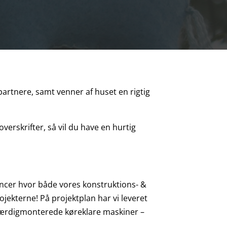
spartnere, samt venner af huset en rigtig
overskrifter, så vil du have en hurtig
rancer hvor både vores konstruktions- &
ojekterne! På projektplan har vi leveret
l færdigmonterede køreklare maskiner –