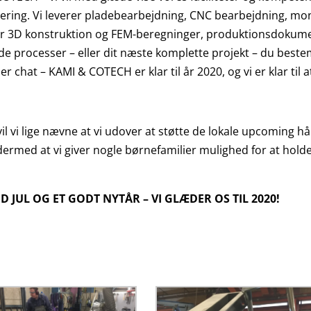
ring. Vi leverer pladebearbejdning, CNC bearbejdning, m
rer 3D konstruktion og FEM-beregninger, produktionsdokum
e processer – eller dit næste komplette projekt – du bestemme
ler chat – KAMI & COTECH er klar til år 2020, og vi er klar til
 vil vi lige nævne at vi udover at støtte de lokale upcoming h
rmed at vi giver nogle børnefamilier mulighed for at holde
D JUL OG ET GODT NYTÅR – VI GLÆDER OS TIL 2020!