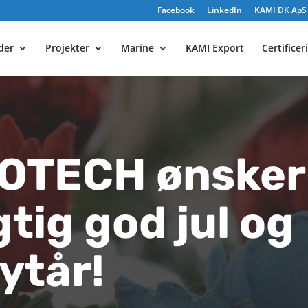
Facebook
LinkedIn
KAMI DK ApS e
yder
Projekter
Marine
KAMI Export
Certificer
COTECH ønsker
gtig god jul og
ytår!