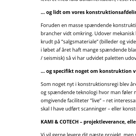
… og lidt om vores konstruktionsafdelin
Foruden en masse spændende konstruktion
brancher vidt omkring. Udover mekanisk k
krudt på ”salgsmateriale” (billeder og vi
i løbet af året haft mange spændende bl
/ seismisk) så vi har udvidet paletten u
… og specifikt noget om konstruktion v
Som noget nyt i konstruktionsregi blev år
og spændende teknologi hvor man føler ma
omgivende faciliteter ”live” – ret interes
skal I have udført scanninger – eller konst
KAMI & COTECH – projektleverance, eller
Vi vil gerne levere dit næste projekt, men