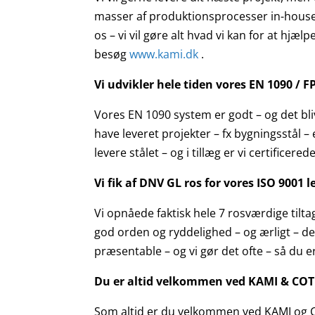
masser af produktionsprocesser in-house s
os – vi vil gøre alt hvad vi kan for at hjæ
besøg
www.kami.dk
.
Vi udvikler hele tiden vores EN 1090 / 
Vores EN 1090 system er godt – og det bli
have leveret projekter – fx bygningsstål – e
levere stålet – og i tillæg er vi certificere
Vi fik af DNV GL ros for vores ISO 9001 
Vi opnåede faktisk hele 7 rosværdige tilta
god orden og ryddelighed – og ærligt – det 
præsentable – og vi gør det ofte – så du er
Du er altid velkommen ved KAMI & CO
Som altid er du velkommen ved KAMI og CO