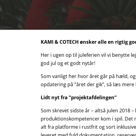
KAMI & COTECH ønsker alle en rigtig god
Her i ugen op til juleferien vil vi benytt
god jul og et godt nytår!
Som vanligt her hvor året går på hæld, og h
opdatering på ”året der gik”, så læs mere
Lidt nyt fra ”projektafdelingen”
Som skrevet sidste år – altså julen 2018 
produktionskompetencer kom i spil. Det må
alt fra platforme i rustfrit og sort inkl
leveret med fuld dokumentation, reservede