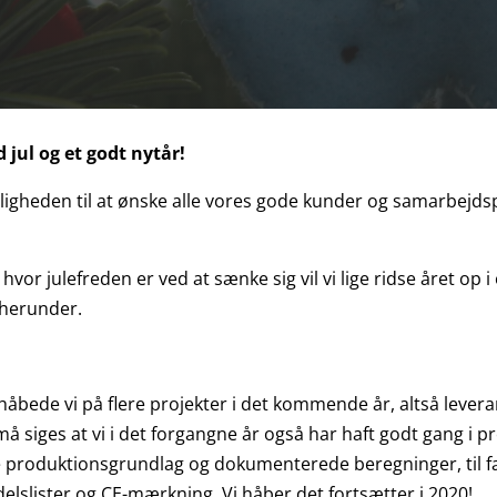
 jul og et godt nytår!
e lejligheden til at ønske alle vores gode kunder og samarbejd
vor julefreden er ved at sænke sig vil vi lige ridse året op i 
 herunder.
– håbede vi på flere projekter i det kommende år, altså leve
 siges at vi i det forgangne år også har haft godt gang i pr
usive produktionsgrundlag og dokumenterede beregninger, ti
lslister og CE-mærkning. Vi håber det fortsætter i 2020!