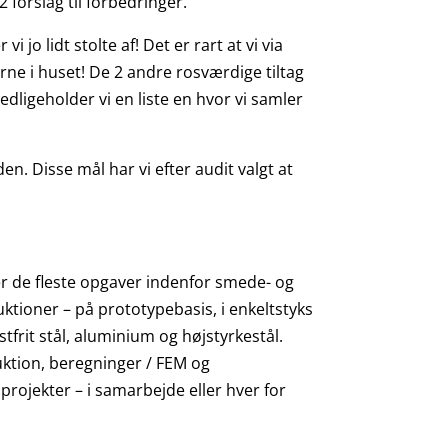
 forslag til forbedringer.
 jo lidt stolte af! Det er rart at vi via
ne i huset! De 2 andre rosværdige tiltag
vedligeholder vi en liste en hvor vi samler
n. Disse mål har vi efter audit valgt at
rer de fleste opgaver indenfor smede- og
ktioner – på prototypebasis, i enkeltstyks
stfrit stål, aluminium og højstyrkestål.
uktion, beregninger / FEM og
rojekter – i samarbejde eller hver for