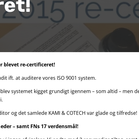
ret!
 blevet re-certificeret!
t ift. at auditere vores ISO 9001 system.
lev systemet kigget grundigt igennem – som altid – men det t
i.
uditor og det samlede KAMI & COTECH var glade og tilfredse!
heder – samt FNs 17 verdensmål!