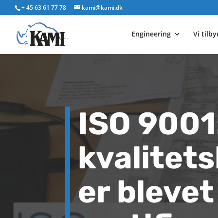
+ 45 63 61 77 78
kami@kami.dk
Engineering
Vi tilb
ISO 9001
kvalitet
er blevet