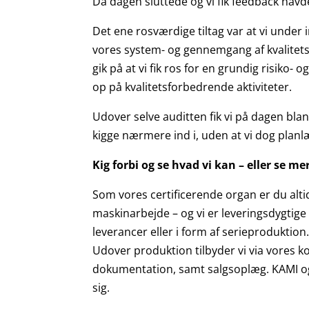
Da dagen sluttede og vi fik feedback havde
Det ene rosværdige tiltag var at vi under in
vores system- og gennemgang af kvalitets
gik på at vi fik ros for en grundig risiko-
op på kvalitetsforbedrende aktiviteter.
Udover selve auditten fik vi på dagen bla
kigge nærmere ind i, uden at vi dog planlæ
Kig forbi og se hvad vi kan – eller se 
Som vores certificerende organ er du alti
maskinarbejde – og vi er leveringsdygtige 
leverancer eller i form af serieproduktion.
Udover produktion tilbyder vi via vores 
dokumentation, samt salgsoplæg. KAMI og 
sig.