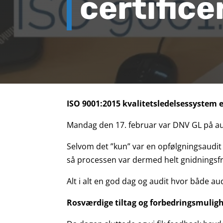
certifice
ISO 9001:2015 kvalitetsledelsessystem er
Mandag den 17. februar var DNV GL på audi
Selvom det ”kun” var en opfølgningsaudit b
så processen var dermed helt gnidningsfr
Alt i alt en god dag og audit hvor både a
Rosværdige tiltag og forbedringsmulig