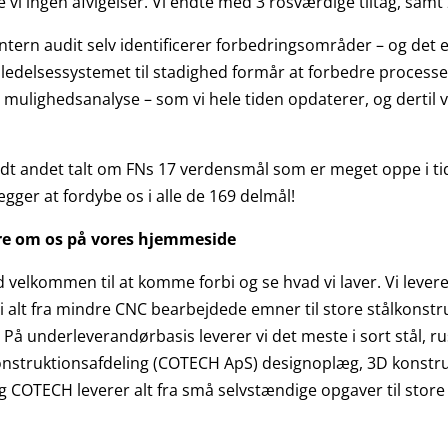
 vi ingen afvigelser. Vi endte med 3 rosværdige tiltag, samt 2
tern audit selv identificerer forbedringsområder – og det er vi
ledelsessystemet til stadighed formår at forbedre processer
 og mulighedsanalyse – som vi hele tiden opdaterer, og dertil 
ndt andet talt om FNs 17 verdensmål som er meget oppe i tide
gger at fordybe os i alle de 169 delmål!
mere om os på vores hjemmeside
d velkommen til at komme forbi og se hvad vi laver. Vi leve
i alt fra mindre CNC bearbejdede emner til store stålkonstru
 På underleverandørbasis leverer vi det meste i sort stål, ru
konstruktionsafdeling (COTECH ApS) designoplæg, 3D konstr
COTECH leverer alt fra små selvstændige opgaver til store p