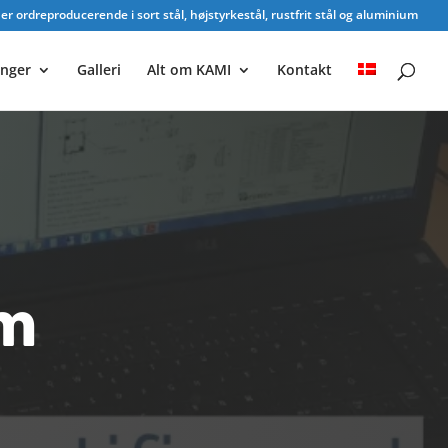
r ordreproducerende i sort stål, højstyrkestål, rustfrit stål og aluminium
inger
Galleri
Alt om KAMI
Kontakt
em