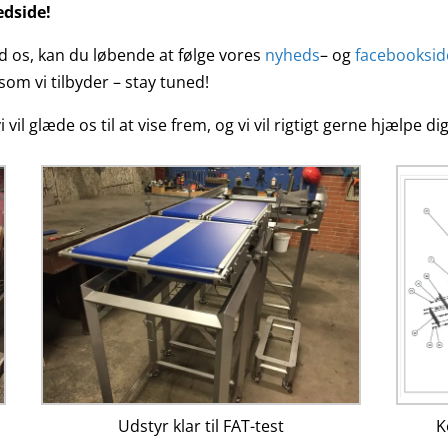
edside!
d os, kan du løbende at følge vores
nyheds
– og
facebooksid
m vi tilbyder – stay tuned!
i vil glæde os til at vise frem, og vi vil rigtigt gerne hjælpe 
K
Udstyr klar til FAT-test