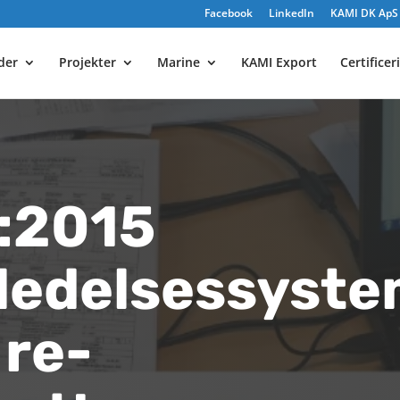
Facebook
LinkedIn
KAMI DK ApS e
yder
Projekter
Marine
KAMI Export
Certificer
:2015
sledelsessyst
 re-