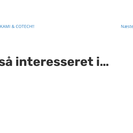
a KAMI & COTECH!!
Næste
så interesseret i…