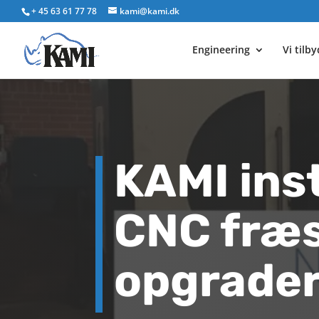
+ 45 63 61 77 78
kami@kami.dk
Engineering
Vi tilb
KAMI inst
CNC fræs
opgrade