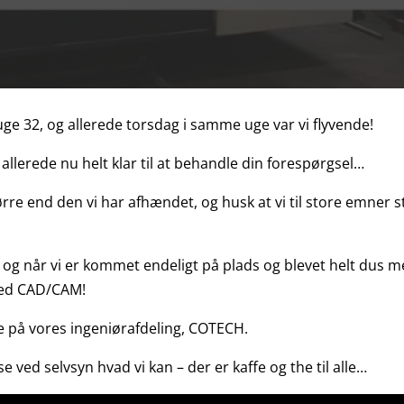
ge 32, og allerede torsdag i samme uge var vi flyvende!
allerede nu helt klar til at behandle din forespørgsel…
tørre end den vi har afhændet, og husk at vi til store emner
, og når vi er kommet endeligt på plads og blevet helt du
 med CAD/CAM!
e på vores ingeniørafdeling, COTECH.
ved selvsyn hvad vi kan – der er kaffe og the til alle…