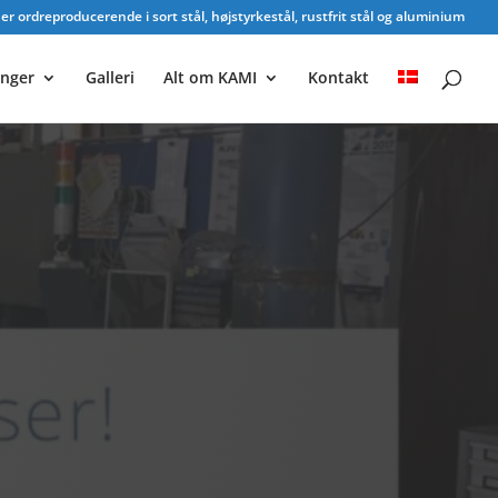
r ordreproducerende i sort stål, højstyrkestål, rustfrit stål og aluminium
inger
Galleri
Alt om KAMI
Kontakt