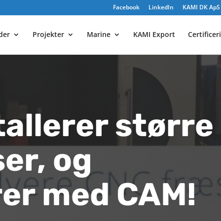
Facebook
LinkedIn
KAMI DK ApS e
yder
Projekter
Marine
KAMI Export
Certificer
allerer større
er, og
rer med CAM!